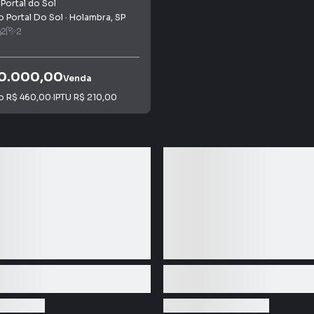
 Portal do Sol
 Portal Do Sol
·
Holambra
,
SP
2
2
00.000,00
Venda
io
R$ 460,00
·
IPTU
R$ 210,00