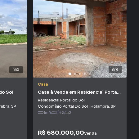
2
6
Casa
do Sol
Casa à Venda em Residencial Portal
do Sol
Residencial Portal do Sol
ambra
,
SP
Condomínio Portal Do Sol
·
Holambra
,
SP
1
m²
2
2
2
R$ 680.000,00
Venda