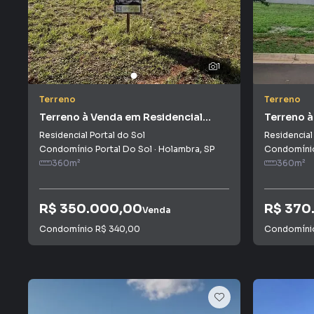
1
Terreno
Terreno
Terreno à Venda em Residencial
Terreno à
Portal do Sol
Portal do
Residencial Portal do Sol
Residencial
Condomínio Portal Do Sol
·
Holambra
,
SP
Condomínio
360
m²
360
m²
R$ 350.000,00
R$ 370
Venda
Condomínio
R$ 340,00
Condomín