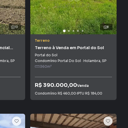
10
8
Terreno
ncial
Terreno à Venda em Portal do Sol
Portal do Sol
ambra
,
SP
Condomínio Portal Do Sol
·
Holambra
,
SP
360
m²
R$ 390.000,00
Venda
Condomínio
R$ 460,00
·
IPTU
R$ 184,00