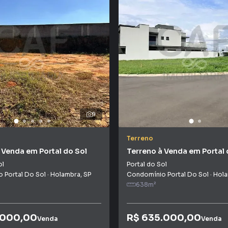
9
Terreno
 Venda em Portal do Sol
Terreno à Venda em Portal 
ol
Portal do Sol
 Portal Do Sol
·
Holambra
,
SP
Condomínio Portal Do Sol
·
Hol
638
m²
.000,00
R$ 635.000,00
Venda
Venda