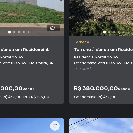
5
Terreno
 Venda em Residencial
Terreno à Venda em Reside
 Sol
Portal do Sol
 Portal do Sol
Residencial Portal do Sol
 Portal Do Sol
·
Holambra
,
SP
Condomínio Portal Do Sol
·
Hol
365
m²
.000,00
R$ 380.000,00
Venda
Venda
io
R$ 460,00
·
IPTU
R$ 193,00
Condomínio
R$ 460,00