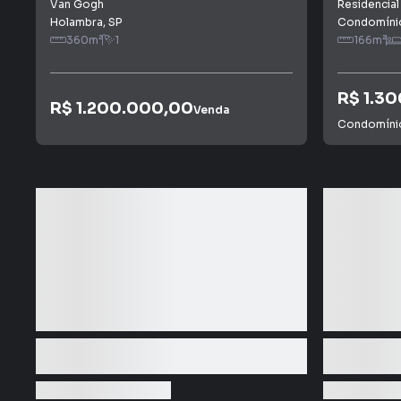
do Sol
Van Gogh
Residencial
Holambra
,
SP
Condomínio
360
m²
1
166
m²
R$ 1.3
R$ 1.200.000,00
Venda
Condomín