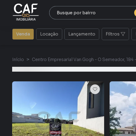
Venda
Locação
Lançamento
Filtros
Início
Centro Empresarial Van Gogh - O Semeador, 184 -