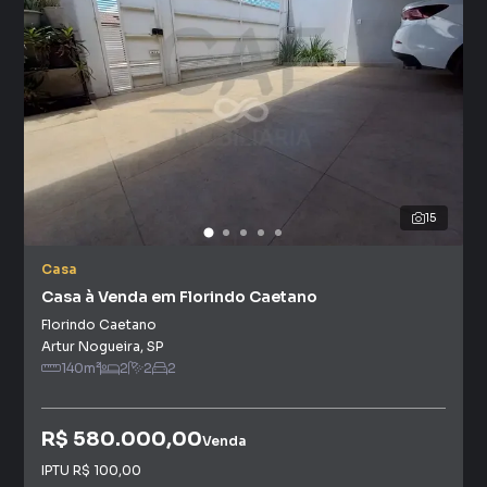
15
Casa
Casa à Venda em Florindo Caetano
Florindo Caetano
Artur Nogueira
,
SP
140
m²
2
2
2
R$ 580.000,00
Venda
IPTU
R$ 100,00