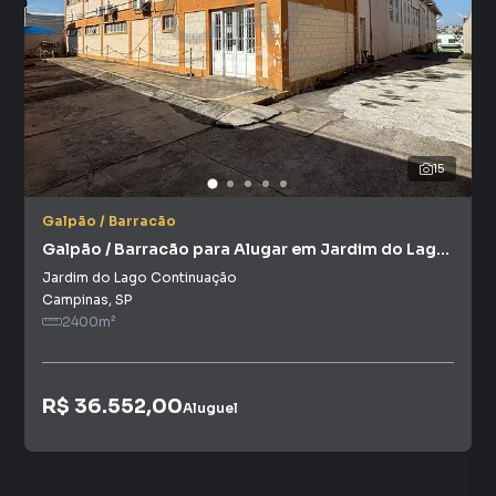
15
Galpão / Barracão
Galpão / Barracão para Alugar em Jardim do Lago
Continuação
Jardim do Lago Continuação
Campinas
,
SP
2400
m²
R$ 36.552,00
Aluguel