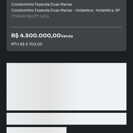
Marias
Condomínio Fazenda Duas Marias
Condomínio Fazenda Duas Marias - Holambra
·
Holambra
,
SP
890
m²
7
5
4
R$ 4.500.000,00
Venda
IPTU
R$ 5.700,00