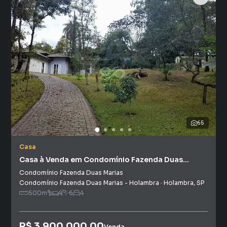
65
Casa
Casa à Venda em Condomínio Fazenda Duas
Marias
Condomínio Fazenda Duas Marias
Condomínio Fazenda Duas Marias - Holambra
·
Holambra
,
SP
500
m²
4
6
4
R$ 3.900.000,00
Venda