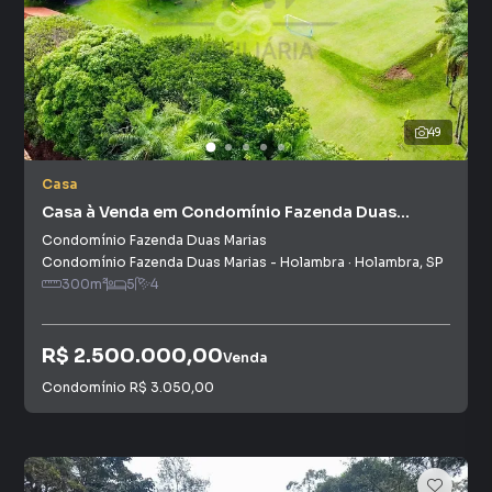
49
Casa
Casa à Venda em Condomínio Fazenda Duas
Marias
Condomínio Fazenda Duas Marias
Condomínio Fazenda Duas Marias - Holambra
·
Holambra
,
SP
300
m²
5
4
R$ 2.500.000,00
Venda
Condomínio
R$ 3.050,00