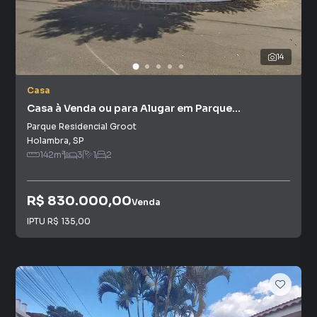
14
Casa
Casa à Venda ou para Alugar em Parque
Residencial Groot
Parque Residencial Groot
Holambra
,
SP
142
m²
3
1
2
R$ 830.000,00
Venda
IPTU
R$ 135,00