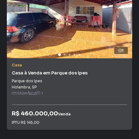
8
Casa
Casa à Venda em Parque dos Ipes
Parque dos Ipes
Holambra
,
SP
130
m²
3
1
R$ 460.000,00
Venda
IPTU
R$ 145,00