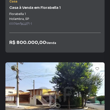
Casa
Casa à Venda em Florabella 1
Florabella 1
Holambra
,
SP
74
m²
2
1
R$ 800.000,00
Venda