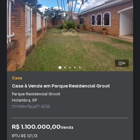
14
Casa
Casa à Venda em Parque Residencial Groot
Parque Residencial Groot
Holambra
,
SP
198
m²
4
3
5
R$ 1.100.000,00
Venda
IPTU
R$ 121,13