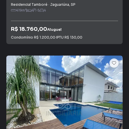
Residencial Tamboré
·
Jaguariúna
,
SP
419
m²
4
5
4
R$ 18.760,00
Aluguel
Condomínio
R$ 1.200,00
·
IPTU
R$ 130,00