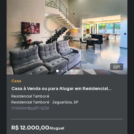
31
Casa
Casa à Venda ou para Alugar em Residencial
Tamboré
Residencial Tamboré
Residencial Tamboré
·
Jaguariúna
,
SP
240
m²
3
5
4
R$ 12.000,00
Aluguel