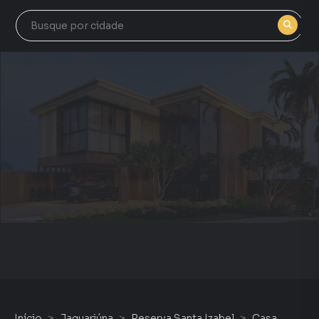
Início
Jaguariúna
Reserva Santa Izabel
Casa